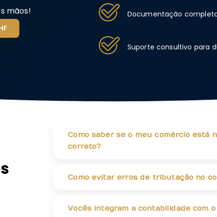
as mãos!
Documentação completa 
HF
Suporte consultivo para d
Como saber se o meu comércio está no
correto?
es
Como evitar erros de tributação no c
Vocês integram a contabilidade com 