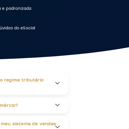
e padronizada
úvidas do eSocial
 regime tributário
omércio?
o meu sistema de vendas