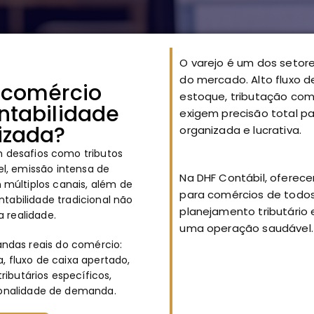
O varejo é um dos setore
do mercado. Alto fluxo 
 comércio
estoque, tributação co
ntabilidade
exigem precisão total p
izada?
organizada e lucrativa.
m desafios como tributos
l, emissão intensa de
Na DHF Contábil, oferec
múltiplos canais, além de
para comércios de todos
tabilidade tradicional não
planejamento tributário 
 realidade.
uma operação saudável.
ndas reais do comércio:
a, fluxo de caixa apertado,
tributários específicos,
zonalidade de demanda.