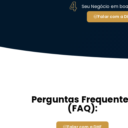
Seu Negócio em bo
Falar com a D
Perguntas Frequent
(FAQ):
Falar com a DHF