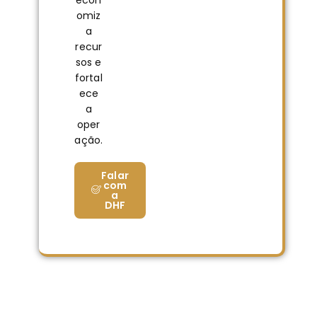
omiz
a
recur
sos e
fortal
ece
a
oper
ação.
Falar
com
a
DHF