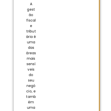
A
gest
ão
fiscal
e
tribut
ária é
uma
das
áreas
mais
sensí
veis
do
seu
negó
cio, e
tamb
ém
uma