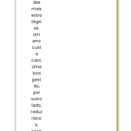
das
mais
estra
tégic
as.
Um
erro
cust
a
caro.
Uma
boa
gest
ão,
por
outro
lado,
reduz
risco
s,
econ