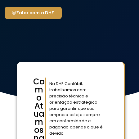
Falar com a DHF
Co
Na DHF Contábil,
m
trabalhamos com
o
precisão técnica e
orientação estratégica
At
para garantir que sua
ua
empresa esteja sempre
m
em conformidade e
pagando apenas o que é
os
devido.
na