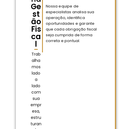
Ge
Nossa equipe de
st
especialistas analisa sua
operação, identifica
ão
oportunidades e garante
Fis
que cada obrigação fiscal
ca
seja cumprida de forma
correta e pontual.
l
Trab
alha
mos
lado
a
lado
com
sua
empr
esa,
estru
turan