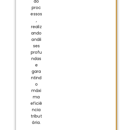
do
proc
essos
,
realiz
ando
análi
ses
profu
ndas
e
gara
ntind
o
máxi
ma
eficiê
ncia
tribut
ária.