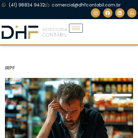
(41) 98834 9432
comercial@dhfcontabil.com.br
IRPF