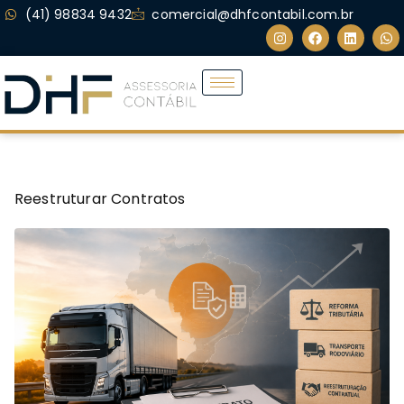
(41) 98834 9432
comercial@dhfcontabil.com.br
Reestruturar Contratos