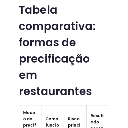
Tabela
comparativa:
formas de
precificação
em
restaurantes
Model
Result
o de
Como
Risco
ado
precif
funcio
princi