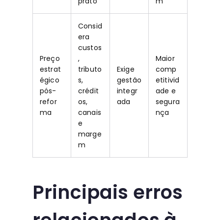
prato
m
Consid
era
custos
Preço
,
Maior
estrat
tributo
Exige
comp
égico
s,
gestão
etitivid
pós-
crédit
integr
ade e
refor
os,
ada
segura
ma
canais
nça
e
marge
m
Principais erros