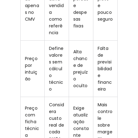
apena
vendid
e
e
s no
a
despe
pouco
CMV
como
sas
seguro
referê
fixas
ncia
Define
Falta
Alta
valore
de
Preço
chanc
s sem
previsi
por
e de
cálcul
bilidad
intuiç
prejuíz
o
e
ão
o
técnic
financ
oculto
o
eira
Consid
Mais
Preço
Exige
era
contro
com
atualiz
custo
le
ficha
ação
real de
sobre
técnic
consta
cada
marge
a
nte