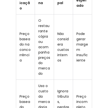
esper
icaçã
na
pal
ado
o
O
restau
rante
Preço
Não
Pode
cópia
basea
consid
gerar
ou
do na
era
marge
acom
conco
custos
m
panha
rrênci
intern
insufic
preços
a
os
iente
do
merca
do
Usa o
custo
Ignora
Preço
da
tributo
Preço
basea
merca
s,
incom
do
doria
perdas
pleto